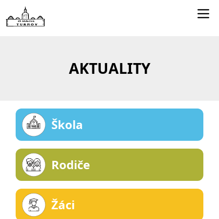
Edookit učitelé
Jídelníček
AKTUALITY
Smartclass
Dokumenty
Kontakty
Škola
Rodiče
Žáci