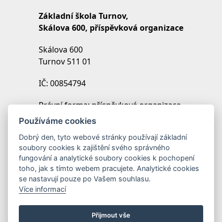
Základní škola Turnov,
Skálova 600, příspěvková organizace
Skálova 600
Turnov 511 01
IČ: 00854794
Právní forma: příspěvková organizace
IZO: 102454027
Používáme cookies
REDIZO: 600099369
Dobrý den, tyto webové stránky používají základní
soubory cookies k zajištění svého správného
Zřizovatel: Město Turnov
fungování a analytické soubory cookies k pochopení
toho, jak s tímto webem pracujete. Analytické cookies
se nastavují pouze po Vašem souhlasu.
Více informací
Přijmout vše