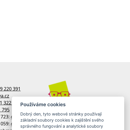
9 220 391
a.cz
1 322 770
Používáme cookies
1 795
Dobrý den, tyto webové stránky používají
1723:
481 322 758
základní soubory cookies k zajištění svého
1059:
481 313 533
správného fungování a analytické soubory