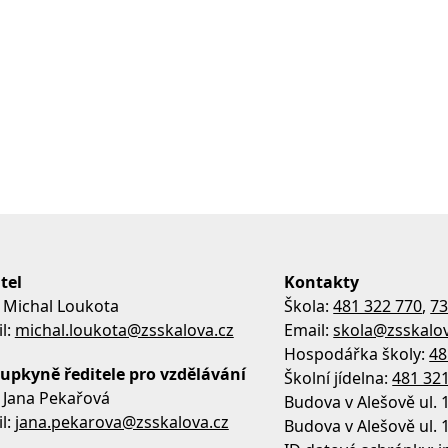
tel
Kontakty
 Michal Loukota
Škola:
481 322 770
,
73
l:
michal.loukota@zsskalova.cz
Email:
skola@zsskalov
Hospodářka školy:
48
upkyně ředitele pro vzdělávání
Školní jídelna:
481 32
 Jana Pekařová
Budova v Alešově ul. 
l:
jana.pekarova@zsskalova.cz
Budova v Alešově ul. 