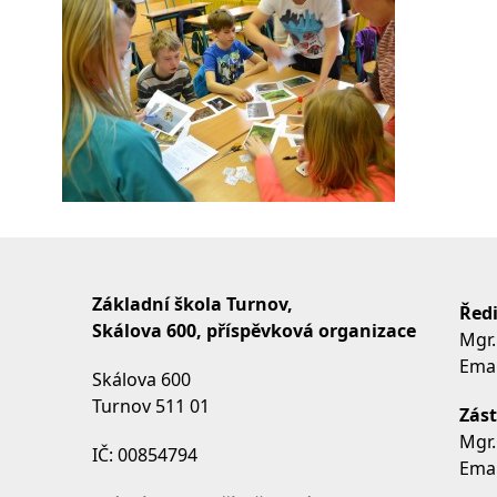
Základní škola Turnov,
Ředi
Skálova 600, příspěvková organizace
Mgr.
Emai
Skálova 600
Turnov 511 01
Zást
Mgr.
IČ: 00854794
Emai