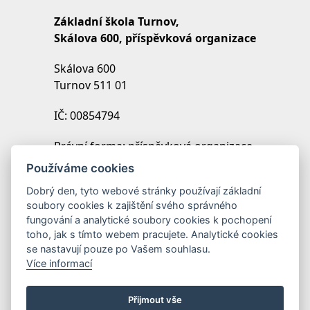
Základní škola Turnov,
Skálova 600, příspěvková organizace
Skálova 600
Turnov 511 01
IČ: 00854794
Právní forma: příspěvková organizace
IZO: 102454027
Používáme cookies
REDIZO: 600099369
Dobrý den, tyto webové stránky používají základní
soubory cookies k zajištění svého správného
Zřizovatel: Město Turnov
fungování a analytické soubory cookies k pochopení
toho, jak s tímto webem pracujete. Analytické cookies
se nastavují pouze po Vašem souhlasu.
Více informací
Přijmout vše