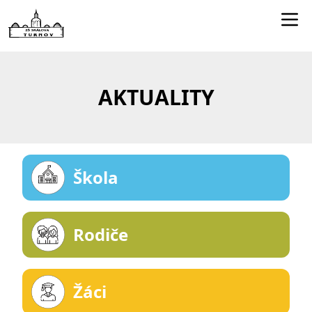
Edookit učitelé
Jídelníček
AKTUALITY
Smartclass
Dokumenty
Kontakty
Škola
Rodiče
Žáci