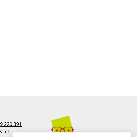
9 220 391
a.cz