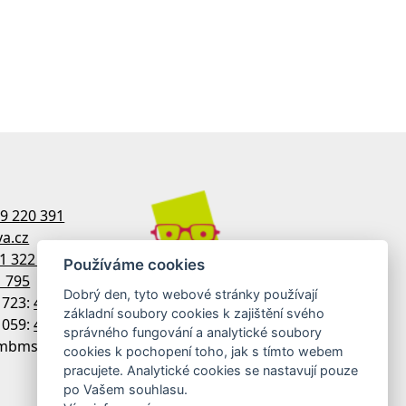
9 220 391
a.cz
1 322 770
Používáme cookies
1 795
Dobrý den, tyto webové stránky používají
1723:
481 322 758
základní soubory cookies k zajištění svého
1059:
481 313 533
správného fungování a analytické soubory
 imbmsdx
cookies k pochopení toho, jak s tímto webem
pracujete. Analytické cookies se nastavují pouze
po Vašem souhlasu.