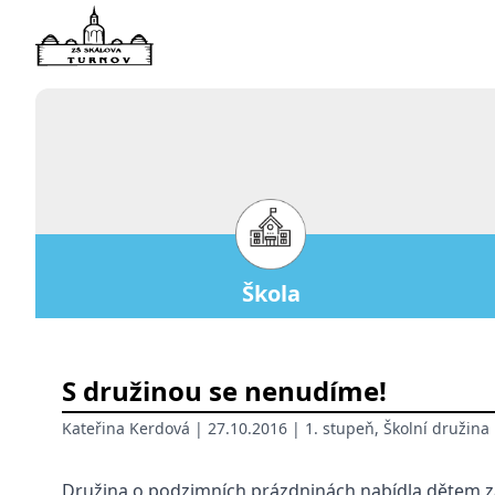
Škola
S družinou se nenudíme!
Kateřina Kerdová
| 27.10.2016 |
1. stupeň
,
Školní družina
Družina o podzimních prázdninách nabídla dětem z