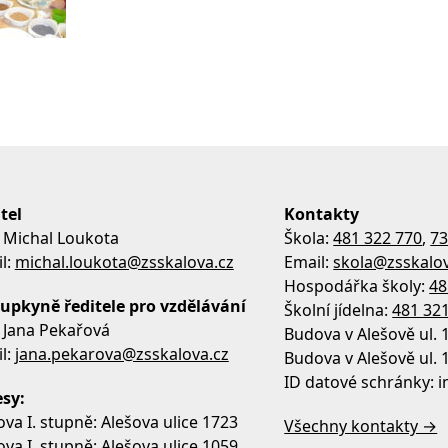
tel
Kontakty
 Michal Loukota
Škola:
481 322 770
,
73
l:
michal.loukota@zsskalova.cz
Email:
skola@zsskalov
Hospodářka školy:
48
upkyně ředitele pro vzdělávání
Školní jídelna:
481 32
 Jana Pekařová
Budova v Alešově ul. 
l:
jana.pekarova@zsskalova.cz
Budova v Alešově ul. 
ID datové schránky:
sy:
va I. stupně: Alešova ulice 1723
Všechny kontakty →
va I. stupně: Alešova ulice 1059