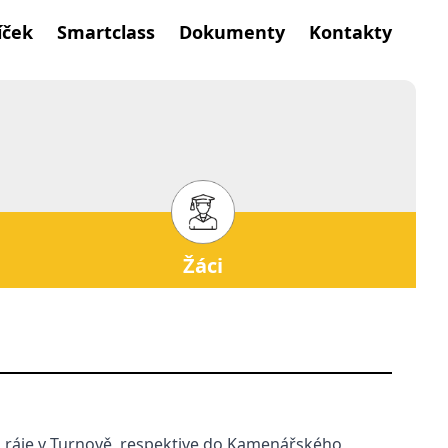
íček
Smartclass
Dokumenty
Kontakty
Žáci
 ráje v Turnově, respektive do Kamenářského