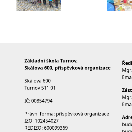
Základní škola Turnov,
Ředi
Skálova 600, příspěvková organizace
Mgr.
Emai
Skálova 600
Turnov 511 01
Zást
Mgr.
IČ: 00854794
Emai
Právní forma: příspěvková organizace
Adre
IZO: 102454027
budo
REDIZO: 600099369
budo