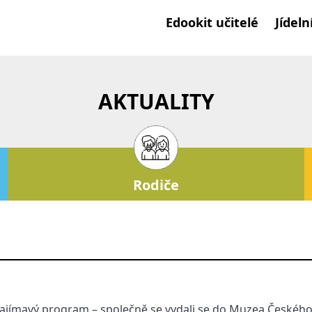
Edookit učitelé
Jídeln
AKTUALITY
Rodiče
ajímavý program – společně se vydali se do Muzea Českého