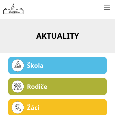
Edookit učitelé
Jídelníček
AKTUALITY
Smartclass
Dokumenty
Kontakty
Škola
Rodiče
Žáci