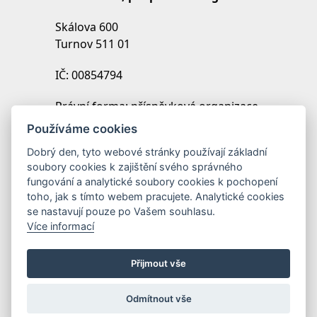
Skálova 600
Turnov 511 01
IČ: 00854794
Právní forma: příspěvková organizace
IZO: 102454027
Používáme cookies
REDIZO: 600099369
Dobrý den, tyto webové stránky používají základní
soubory cookies k zajištění svého správného
Zřizovatel: Město Turnov
fungování a analytické soubory cookies k pochopení
toho, jak s tímto webem pracujete. Analytické cookies
se nastavují pouze po Vašem souhlasu.
Více informací
Přijmout vše
Odmítnout vše