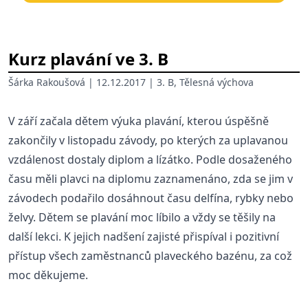
Kurz plavání ve 3. B
Šárka Rakoušová
| 12.12.2017 |
3. B
,
Tělesná výchova
V září začala dětem výuka plavání, kterou úspěšně
zakončily v listopadu závody, po kterých za uplavanou
vzdálenost dostaly diplom a lízátko. Podle dosaženého
času měli plavci na diplomu zaznamenáno, zda se jim v
závodech podařilo dosáhnout času delfína, rybky nebo
želvy. Dětem se plavání moc líbilo a vždy se těšily na
další lekci. K jejich nadšení zajisté přispíval i pozitivní
přístup všech zaměstnanců plaveckého bazénu, za což
moc děkujeme.