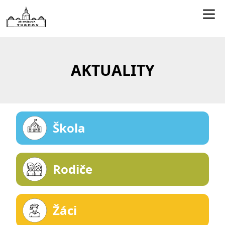
Edookit učitelé
Jídelníček
AKTUALITY
Smartclass
Dokumenty
Kontakty
Škola
Rodiče
Žáci