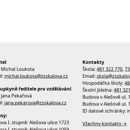
tel
Kontakty
 Michal Loukota
Škola:
481 322 770
,
73
l:
michal.loukota@zsskalova.cz
Email:
skola@zsskalov
Hospodářka školy:
48
upkyně ředitele pro vzdělávání
Školní jídelna:
481 32
 Jana Pekařová
Budova v Alešově ul. 
l:
jana.pekarova@zsskalova.cz
Budova v Alešově ul. 
ID datové schránky:
sy:
va I. stupně: Alešova ulice 1723
Všechny kontakty →
va I. stupně: Alešova ulice 1059