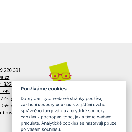
9 220 391
a.cz
1 322 770
Používáme cookies
1 795
1723:
481 322 758
Dobrý den, tyto webové stránky používají
základní soubory cookies k zajištění svého
1059:
481 313 533
správného fungování a analytické soubory
 imbmsdx
cookies k pochopení toho, jak s tímto webem
pracujete. Analytické cookies se nastavují pouze
po Vašem souhlasu.