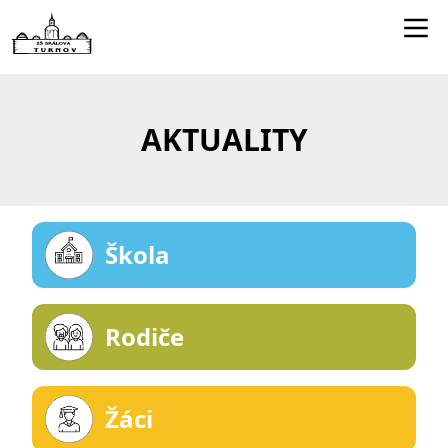
Edookit učitelé
Jídelníček
AKTUALITY
Smartclass
Dokumenty
Kontakty
Škola
Rodiče
Žáci