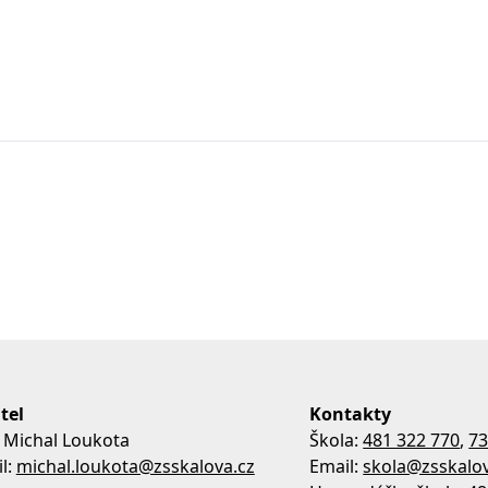
tel
Kontakty
 Michal Loukota
Škola:
481 322 770
,
73
l:
michal.loukota@zsskalova.cz
Email:
skola@zsskalov