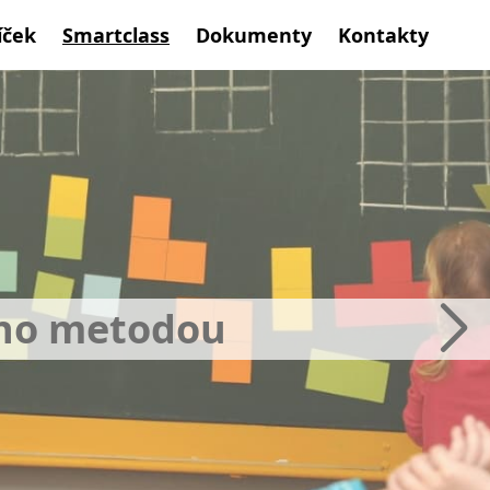
íček
Smartclass
Dokumenty
Kontakty
ého metodou