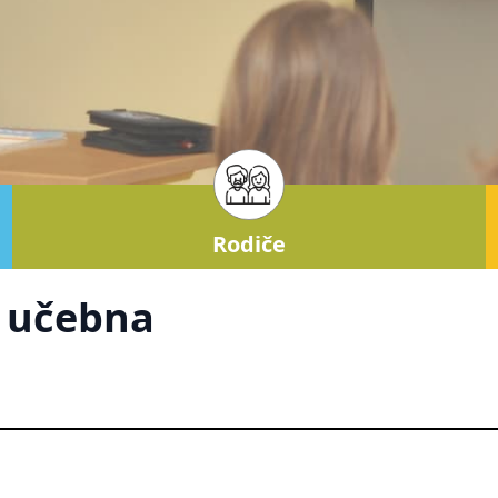
Rodiče
á učebna