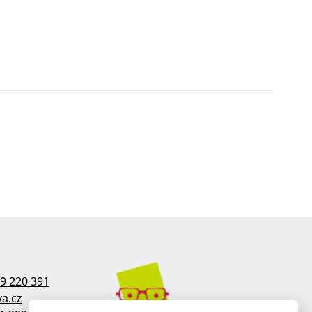
9 220 391
a.cz