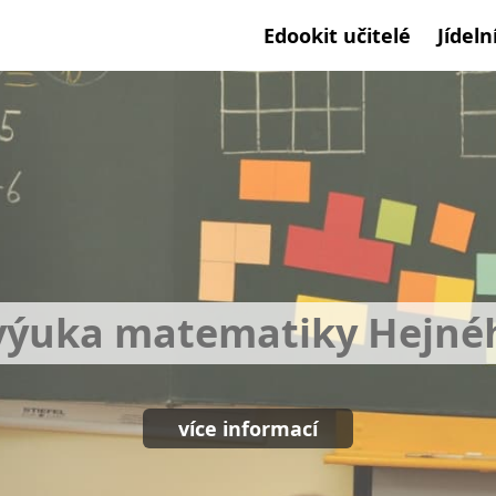
Edookit učitelé
Jídeln
 výuka matematiky Hejn
více informací