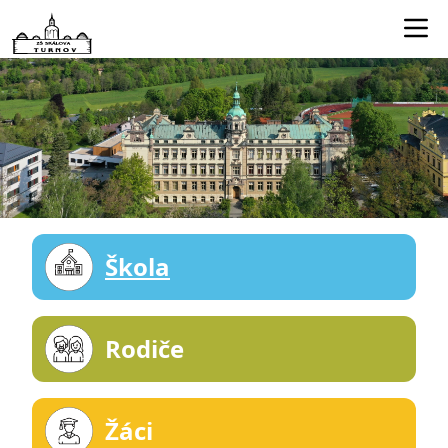
Edookit učitelé
Jídelníček
Smartclass
Dokumenty
Kontakty
Škola
Rodiče
Žáci