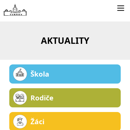
Edookit učitelé
Jídelníček
AKTUALITY
Smartclass
Dokumenty
Kontakty
Škola
Rodiče
Žáci