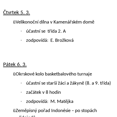
Čtvrtek 5. 3
.
ü
Velikonoční dílna v Kamenářském domě
·
účastní se
třída 2. A
·
zodpovídá:
E. Brožková
Pátek 6. 3
.
ü
Okrskové kolo basketbalového turnaje
·
účastní se starší žáci a žákyně (8. a 9. třída)
·
začátek v 8 hodin
·
zodpovídá:
M. Matějka
ü
Zeměpisný pořad Indonésie – po stopách