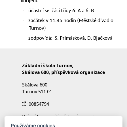
lidojedů
·
účastní se
žáci třídy 6. A a 6. B
·
začátek v 11.45 hodin (Městské divadlo
Turnov)
·
zodpovídá:
S. Primásková, D. Bjačková
Základní škola Turnov,
Skálova 600, příspěvková organizace
Skálova 600
Turnov 511 01
IČ: 00854794
Právní forma: příspěvková organizace
IZO: 102454027
Používáme cookies