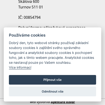
Skálova 600
Turnov 511 01
IČ: 00854794
Právní forma: příspěvková organizace
IZO: 102454027
Používáme cookies
REDIZO: 600099369
Dobrý den, tyto webové stránky používají základní
soubory cookies k zajištění svého správného
Zřizovatel: Město Turnov
fungování a analytické soubory cookies k pochopení
toho, jak s tímto webem pracujete. Analytické cookies
se nastavují pouze po Vašem souhlasu.
Více informací
Přijmout vše
Odmítnout vše
web vytvořila
Agentura Kovář