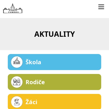
Edookit učitelé
Jídelníček
AKTUALITY
Smartclass
Dokumenty
Kontakty
Škola
Rodiče
Žáci