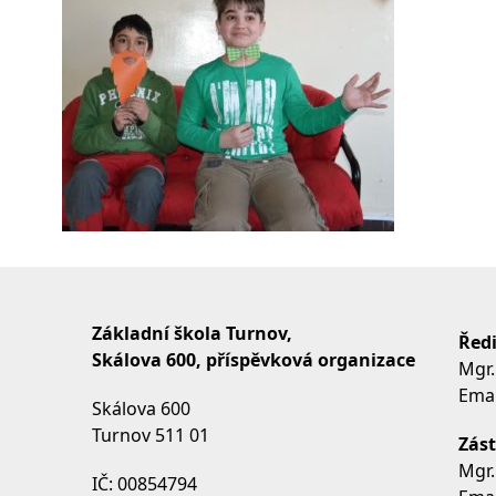
Základní škola Turnov,
Ředi
Skálova 600, příspěvková organizace
Mgr.
Emai
Skálova 600
Turnov 511 01
Zást
Mgr.
IČ: 00854794