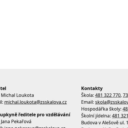
tel
Kontakty
 Michal Loukota
Škola:
481 322 770
,
73
l:
michal.loukota@zsskalova.cz
Email:
skola@zsskalov
Hospodářka školy:
48
upkyně ředitele pro vzdělávání
Školní jídelna:
481 32
 Jana Pekařová
Budova v Alešově ul. 