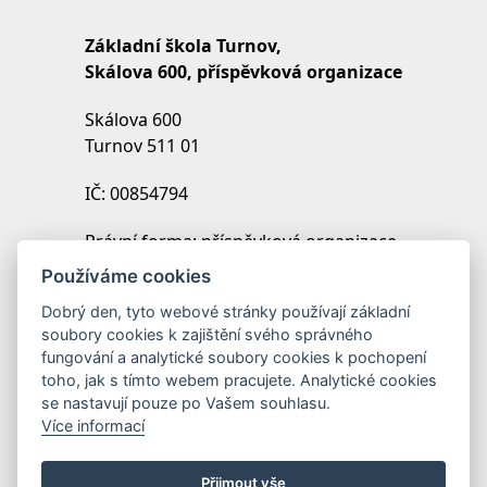
Základní škola Turnov,
Skálova 600, příspěvková organizace
Skálova 600
Turnov 511 01
IČ: 00854794
Právní forma: příspěvková organizace
IZO: 102454027
Používáme cookies
REDIZO: 600099369
Dobrý den, tyto webové stránky používají základní
soubory cookies k zajištění svého správného
Zřizovatel: Město Turnov
fungování a analytické soubory cookies k pochopení
toho, jak s tímto webem pracujete. Analytické cookies
se nastavují pouze po Vašem souhlasu.
Více informací
Přijmout vše