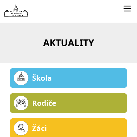
Edookit učitelé
Jídelníček
AKTUALITY
Smartclass
Dokumenty
Kontakty
Škola
Rodiče
Žáci