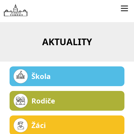
Edookit učitelé
Jídelníček
AKTUALITY
Smartclass
Dokumenty
Kontakty
Škola
Rodiče
Žáci