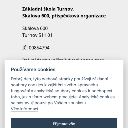
Základní škola Turnov,
Skálova 600, příspěvková organizace
Skálova 600
Turnov 511 01
IČ: 00854794
Právní forma: příspěvková organizace
IZO: 102454027
Používáme cookies
REDIZO: 600099369
Dobrý den, tyto webové stránky používají základní
soubory cookies k zajištění svého správného
Zřizovatel: Město Turnov
fungování a analytické soubory cookies k pochopení
toho, jak s tímto webem pracujete. Analytické cookies
se nastavují pouze po Vašem souhlasu.
Více informací
Přijmout vše