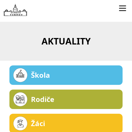
Edookit učitelé
Jídelníček
AKTUALITY
Smartclass
Dokumenty
Kontakty
Škola
Rodiče
Žáci