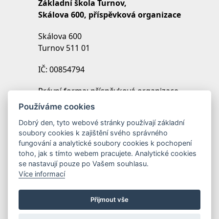
Základní škola Turnov,
Skálova 600, příspěvková organizace
Skálova 600
Turnov 511 01
IČ: 00854794
Právní forma: příspěvková organizace
IZO: 102454027
Používáme cookies
REDIZO: 600099369
Dobrý den, tyto webové stránky používají základní
soubory cookies k zajištění svého správného
Zřizovatel: Město Turnov
fungování a analytické soubory cookies k pochopení
toho, jak s tímto webem pracujete. Analytické cookies
se nastavují pouze po Vašem souhlasu.
Více informací
Přijmout vše