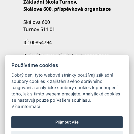
Základní škola Turnov,
Skálova 600, příspěvková organizace
Skálova 600
Turnov 511 01
IČ: 00854794
Právní forma: příspěvková organizace
IZO: 102454027
Používáme cookies
REDIZO: 600099369
Dobrý den, tyto webové stránky používají základní
soubory cookies k zajištění svého správného
Zřizovatel: Město Turnov
fungování a analytické soubory cookies k pochopení
toho, jak s tímto webem pracujete. Analytické cookies
se nastavují pouze po Vašem souhlasu.
Více informací
Přijmout vše