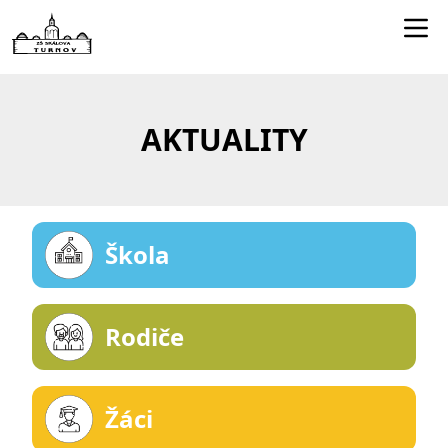
Edookit učitelé
Jídelníček
AKTUALITY
Smartclass
Dokumenty
Kontakty
Škola
Rodiče
Žáci