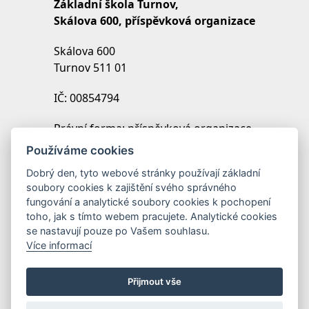
Základní škola Turnov,
Skálova 600, příspěvková organizace
Skálova 600
Turnov 511 01
IČ: 00854794
Právní forma: příspěvková organizace
IZO: 102454027
Používáme cookies
REDIZO: 600099369
Dobrý den, tyto webové stránky používají základní
soubory cookies k zajištění svého správného
Zřizovatel: Město Turnov
fungování a analytické soubory cookies k pochopení
toho, jak s tímto webem pracujete. Analytické cookies
se nastavují pouze po Vašem souhlasu.
Více informací
Přijmout vše