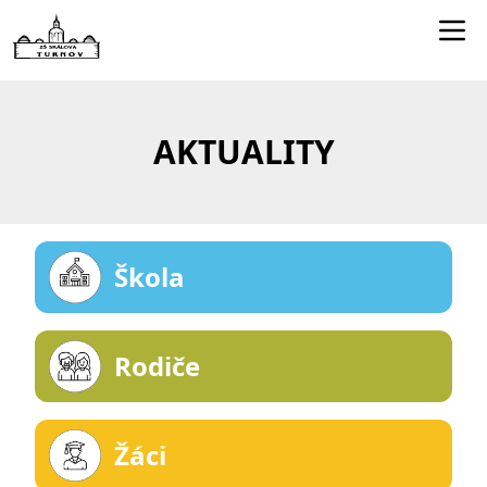
Edookit učitelé
Jídelníček
AKTUALITY
Smartclass
Dokumenty
Kontakty
Škola
Rodiče
Žáci