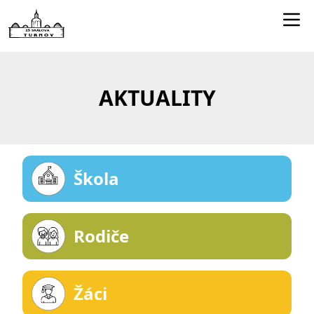
Edookit učitelé
Jídelníček
AKTUALITY
Smartclass
Dokumenty
Kontakty
Škola
Rodiče
Žáci