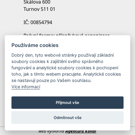
Skálova 600
Turnov 511 01
IČ: 00854794
Právní forma: příspěvková organizace
IZO: 102454027
Používáme cookies
REDIZO: 600099369
Dobrý den, tyto webové stránky používají základní
soubory cookies k zajištění svého správného
Zřizovatel: Město Turnov
fungování a analytické soubory cookies k pochopení
toho, jak s tímto webem pracujete. Analytické cookies
se nastavují pouze po Vašem souhlasu.
Více informací
Přijmout vše
Odmítnout vše
web vytvořila
Agentura Kovář