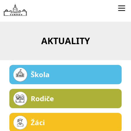
Edookit učitelé
Jídelníček
AKTUALITY
Smartclass
Dokumenty
Kontakty
Škola
Rodiče
Žáci