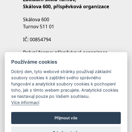
Skálova 600, příspěvková organizace
Skálova 600
Turnov 511 01
IČ: 00854794
Právní forma: příspěvková organizace
IZO: 102454027
Používáme cookies
REDIZO: 600099369
Dobrý den, tyto webové stránky používají základní
soubory cookies k zajištění svého správného
Zřizovatel: Město Turnov
fungování a analytické soubory cookies k pochopení
toho, jak s tímto webem pracujete. Analytické cookies
se nastavují pouze po Vašem souhlasu.
Více informací
Přijmout vše