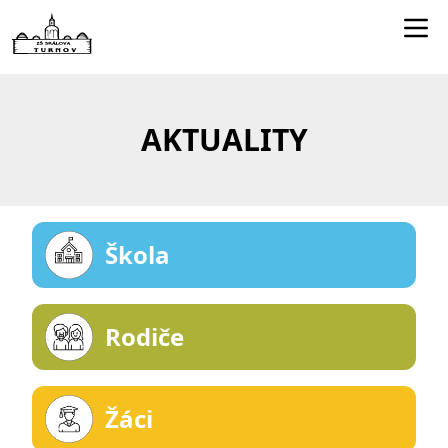
Edookit učitelé
Jídelníček
AKTUALITY
Smartclass
Dokumenty
Kontakty
Škola
Rodiče
Žáci