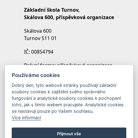
Základní škola Turnov,
Skálova 600, příspěvková organizace
Skálova 600
Turnov 511 01
IČ: 00854794
Právní forma: příspěvková organizace
IZO: 102454027
Používáme cookies
REDIZO: 600099369
Dobrý den, tyto webové stránky používají základní
soubory cookies k zajištění svého správného
Zřizovatel: Město Turnov
fungování a analytické soubory cookies k pochopení
toho, jak s tímto webem pracujete. Analytické cookies
se nastavují pouze po Vašem souhlasu.
Více informací
Přijmout vše