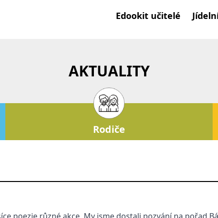
Edookit učitelé
Jídeln
AKTUALITY
Rodiče
ce poezie různé akce. My jsme dostali pozvání na pořad Bá