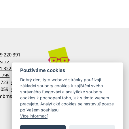
9 220 391
a.cz
1 322 770
Používáme cookies
1 795
Dobrý den, tyto webové stránky používají
1723:
481 322 758
základní soubory cookies k zajištění svého
1059:
481 313 533
správného fungování a analytické soubory
 imbmsdx
cookies k pochopení toho, jak s tímto webem
pracujete. Analytické cookies se nastavují pouze
po Vašem souhlasu.
Více informací