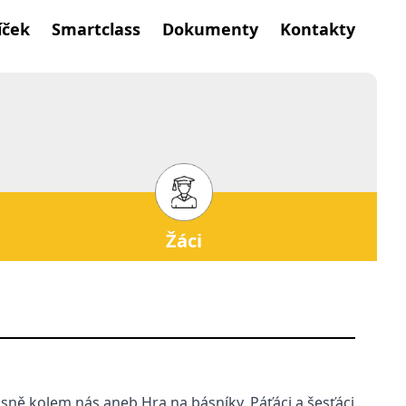
íček
Smartclass
Dokumenty
Kontakty
Žáci
sně kolem nás aneb Hra na básníky. Páťáci a šesťáci