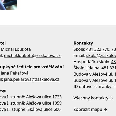
tel
Kontakty
 Michal Loukota
Škola:
481 322 770
,
73
l:
michal.loukota@zsskalova.cz
Email:
skola@zsskalov
Hospodářka školy:
48
upkyně ředitele pro vzdělávání
Školní jídelna:
481 32
 Jana Pekařová
Budova v Alešově ul. 
l:
jana.pekarova@zsskalova.cz
Budova v Alešově ul. 
ID datové schránky:
sy:
va I. stupně: Alešova ulice 1723
Všechny kontakty →
va I. stupně: Alešova ulice 1059
va II. stupně: Skálova ulice 600
Zobrazit mapu →