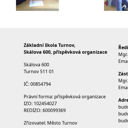
Základní škola Turnov,
Ředi
Skálova 600, příspěvková organizace
Mgr.
Emai
Skálova 600
Turnov 511 01
Zást
Mgr.
IČ: 00854794
Emai
Právní forma: příspěvková organizace
Adre
IZO: 102454027
budo
REDIZO: 600099369
budo
budo
Zřizovatel: Město Turnov