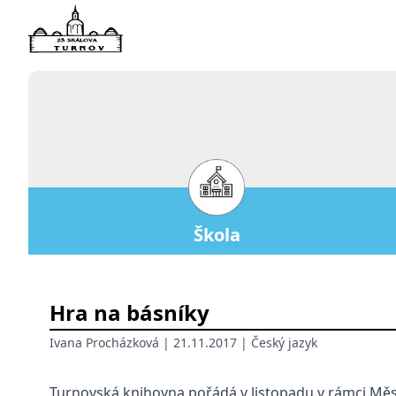
Škola
Hra na básníky
Ivana Procházková
| 21.11.2017 |
Český jazyk
Turnovská knihovna pořádá v listopadu v rámci Měsí