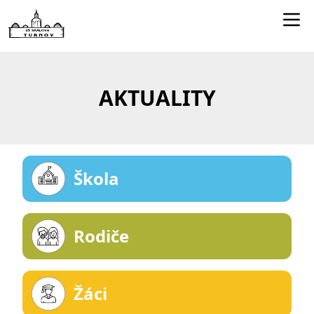
Edookit učitelé
Jídelníček
AKTUALITY
Smartclass
Dokumenty
Kontakty
Škola
Rodiče
Žáci