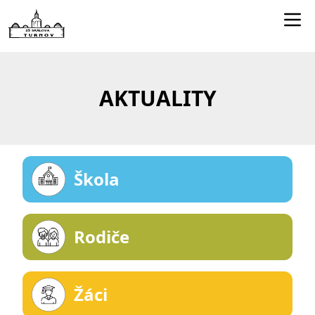
Edookit učitelé
Jídelníček
AKTUALITY
Smartclass
Dokumenty
Kontakty
Škola
Rodiče
Žáci