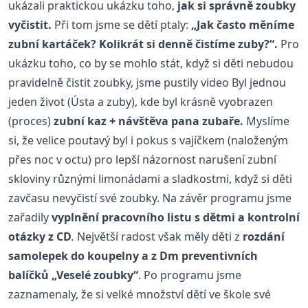
ukázali praktickou ukázku toho,
jak si správně zoubky
vyčistit.
Při tom jsme se dětí ptaly:
„Jak často měníme
zubní kartáček? Kolikrát si denně čistíme zuby?“.
Pro
ukázku toho, co by se mohlo stát, když si děti nebudou
pravidelně čistit zoubky, jsme pustily video Byl jednou
jeden život (Ústa a zuby), kde byl krásně vyobrazen
(proces)
zubní kaz + návštěva pana zubaře.
Myslíme
si, že velice poutavý byl i pokus s vajíčkem (naloženým
přes noc v octu) pro lepší názornost narušení zubní
skloviny různými limonádami a sladkostmi, když si děti
zavčasu nevyčistí své zoubky. Na závěr programu jsme
zařadily
vyplnění pracovního listu s dětmi a kontrolní
otázky z CD
.
Největší radost však měly děti z
rozdání
samolepek do koupelny a z Dm preventivních
balíčků „Veselé zoubky“
. Po programu jsme
zaznamenaly, že si velké množství dětí ve škole své