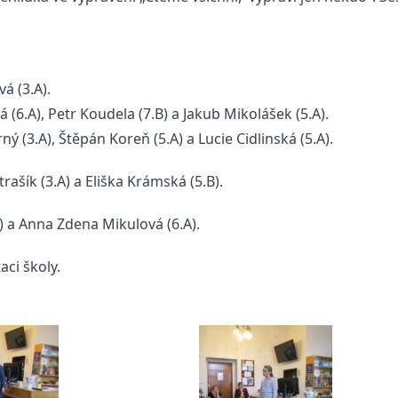
á (3.A).
 (6.A), Petr Koudela (7.B) a Jakub Mikolášek (5.A).
ý (3.A), Štěpán Koreň (5.A) a Lucie Cidlinská (5.A).
trašík (3.A) a Eliška Krámská (5.B).
 a Anna Zdena Mikulová (6.A).
ci školy.