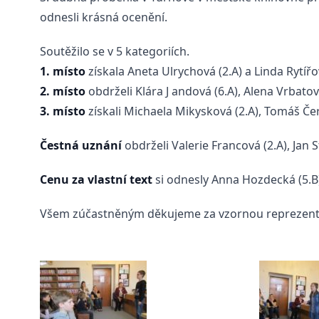
odnesli krásná ocenění.
Soutěžilo se v 5 kategoriích.
1. místo
získala Aneta Ulrychová (2.A) a Linda Rytířov
2. místo
obdrželi Klára J andová (6.A), Alena Vrbatová
3. místo
získali Michaela Mikysková (2.A), Tomáš Čern
Čestná uznání
obdrželi Valerie Francová (2.A), Jan S
Cenu za vlastní text
si odnesly Anna Hozdecká (5.B)
Všem zúčastněným děkujeme za vzornou reprezenta