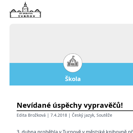
Škola
Nevídané úspěchy vypravěčů!
Edita Brožková
| 7.4.2018 |
Český jazyk
,
Soutěže
3. dubna proběhla v Turnově v městské knihovně pře