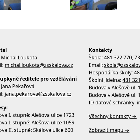
tel
Kontakty
 Michal Loukota
Škola:
481 322 770
,
73
l:
michal.loukota@zsskalova.cz
Email:
skola@zsskalov
Hospodářka školy:
48
upkyně ředitele pro vzdělávání
Školní jídelna:
481 32
 Jana Pekařová
Budova v Alešově ul. 
l:
jana.pekarova@zsskalova.cz
Budova v Alešově ul. 
ID datové schránky:
sy:
va I. stupně: Alešova ulice 1723
Všechny kontakty →
va I. stupně: Alešova ulice 1059
va II. stupně: Skálova ulice 600
Zobrazit mapu →