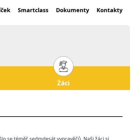
íček
Smartclass
Dokumenty
Kontakty
Žáci
šlo se téměř sedmdesát vypravěčů. Naši žáci si