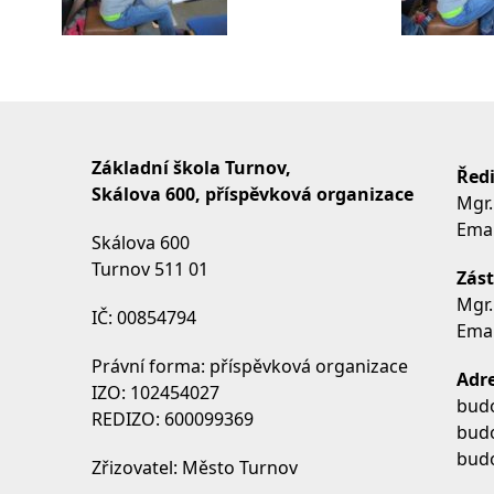
Základní škola Turnov,
Ředi
Skálova 600, příspěvková organizace
Mgr.
Emai
Skálova 600
Turnov 511 01
Zást
Mgr.
IČ: 00854794
Emai
Právní forma: příspěvková organizace
Adre
IZO: 102454027
budo
REDIZO: 600099369
budo
budo
Zřizovatel: Město Turnov