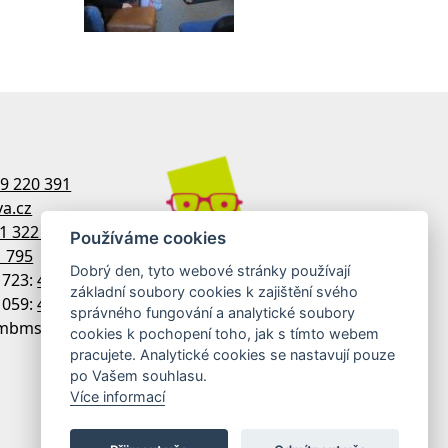
9 220 391
a.cz
1 322 770
Používáme cookies
1 795
Dobrý den, tyto webové stránky používají
1723:
481 322 758
základní soubory cookies k zajištění svého
1059:
481 313 533
správného fungování a analytické soubory
 imbmsdx
cookies k pochopení toho, jak s tímto webem
pracujete. Analytické cookies se nastavují pouze
po Vašem souhlasu.
Více informací