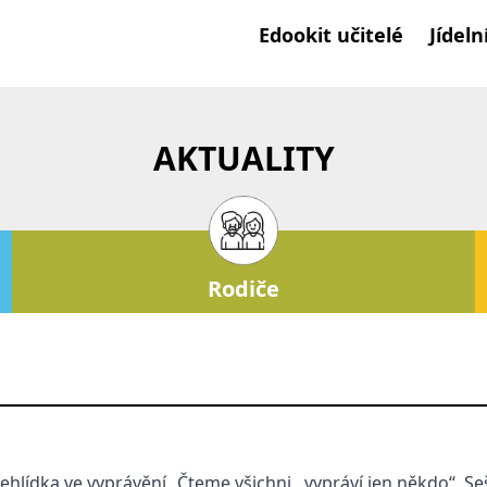
Edookit učitelé
Jídeln
AKTUALITY
Rodiče
hlídka ve vyprávění „Čteme všichni, vypráví jen někdo“. Se