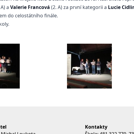
 A) a
Valerie Francová
(2. A) za první kategorii a
Lucie Cidl
kem do celostátního finále.
oly.
tel
Kontakty