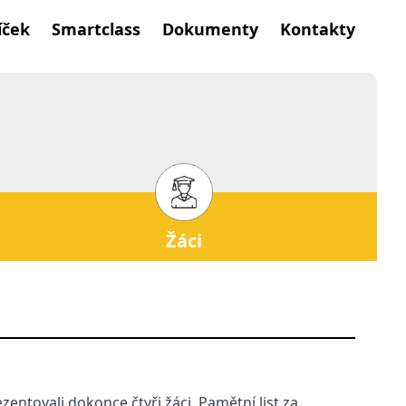
íček
Smartclass
Dokumenty
Kontakty
Žáci
ezentovali dokonce čtyři žáci. Pamětní list za