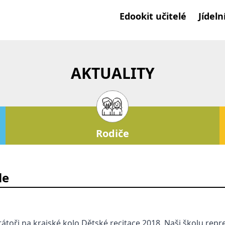
Edookit učitelé
Jídeln
AKTUALITY
Rodiče
le
citátoři na krajské kolo Dětské recitace 2018. Naši školu repr