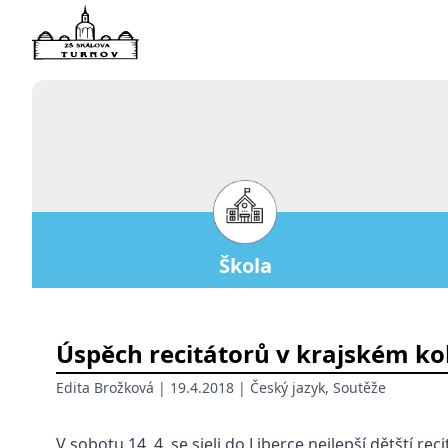
Škola
Úspěch recitátorů v krajském ko
Edita Brožková
| 19.4.2018 |
Český jazyk
,
Soutěže
V sobotu 14. 4. se sjeli do Liberce nejlepší dětští re