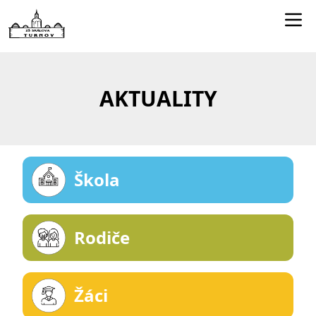
Edookit učitelé
Jídelníček
AKTUALITY
Smartclass
Dokumenty
Kontakty
Škola
Rodiče
Žáci