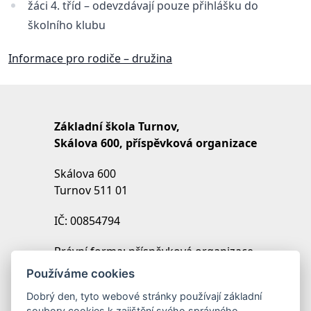
žáci 4. tříd – odevzdávají pouze přihlášku do
školního klubu
Informace pro rodiče – družina
Základní škola Turnov,
Skálova 600, příspěvková organizace
Skálova 600
Turnov 511 01
IČ: 00854794
Právní forma: příspěvková organizace
IZO: 102454027
Používáme cookies
REDIZO: 600099369
Dobrý den, tyto webové stránky používají základní
soubory cookies k zajištění svého správného