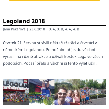
Legoland 2018
Jana Pekařová
| 23.6.2018 |
3. A
,
3. B
,
4. A
,
4. B
Čtvrtek 21. června strávili někteří třeťáci a čtvrťáci v
německém Legolandu. Po nočním příjezdu všichni
vyrazili na různé atrakce a užívali kostek Lega ve všech
podobách. Počasí přálo a všichni si tento výlet užili!