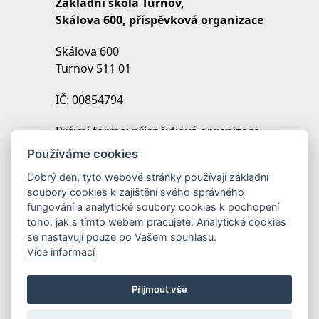
Základní škola Turnov,
Skálova 600, příspěvková organizace
Skálova 600
Turnov 511 01
IČ: 00854794
Právní forma: příspěvková organizace
IZO: 102454027
Používáme cookies
REDIZO: 600099369
Dobrý den, tyto webové stránky používají základní
soubory cookies k zajištění svého správného
Zřizovatel: Město Turnov
fungování a analytické soubory cookies k pochopení
toho, jak s tímto webem pracujete. Analytické cookies
se nastavují pouze po Vašem souhlasu.
Více informací
Přijmout vše