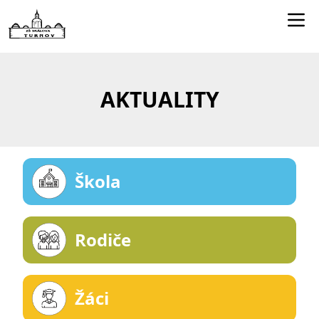
Edookit učitelé
Jídelníček
AKTUALITY
Smartclass
Dokumenty
Kontakty
Škola
Rodiče
Žáci