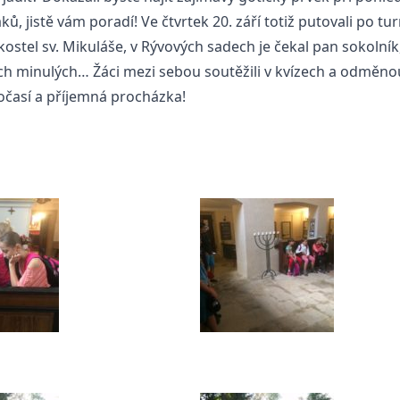
rťáků, jistě vám poradí! Ve čtvrtek 20. září totiž putovali p
ostel sv. Mikuláše, v Rývových sadech je čekal pan sokolník, 
h minulých… Žáci mezi sebou soutěžili v kvízech a odměnou za
očasí a příjemná procházka!