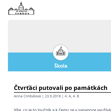
Škola
Čtvrťáci putovali po památkách
Anna Cimbálová
| 23.9.2018 |
4. A
,
4. B
Víte, co je to loučník a k čemu se v synagoze využívá