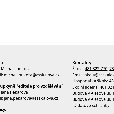
tel
Kontakty
 Michal Loukota
Škola:
481 322 770
,
73
l:
michal.loukota@zsskalova.cz
Email:
skola@zsskalov
Hospodářka školy:
48
upkyně ředitele pro vzdělávání
Školní jídelna:
481 32
 Jana Pekařová
Budova v Alešově ul. 
l:
jana.pekarova@zsskalova.cz
Budova v Alešově ul. 
ID datové schránky:
sy: