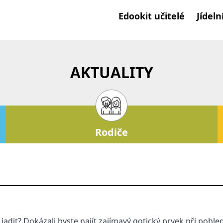
Edookit učitelé
Jídeln
AKTUALITY
Rodiče
 jadit? Dokázali byste najít zajímavý gotický prvek při pohl