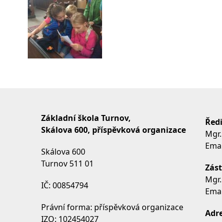
Základní škola Turnov,
Ředi
Skálova 600, příspěvková organizace
Mgr.
Emai
Skálova 600
Turnov 511 01
Zást
Mgr.
IČ: 00854794
Emai
Právní forma: příspěvková organizace
Adre
IZO: 102454027