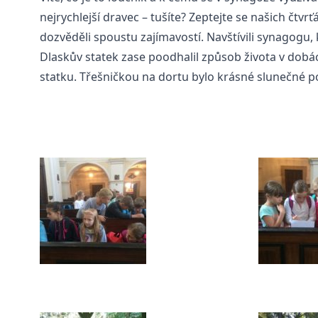
nejrychlejší dravec – tušíte? Zeptejte se našich čtv
dozvěděli spoustu zajímavostí. Navštívili synagogu, k
Dlaskův statek zase poodhalil způsob života v dobác
statku. Třešničkou na dortu bylo krásné slunečné p