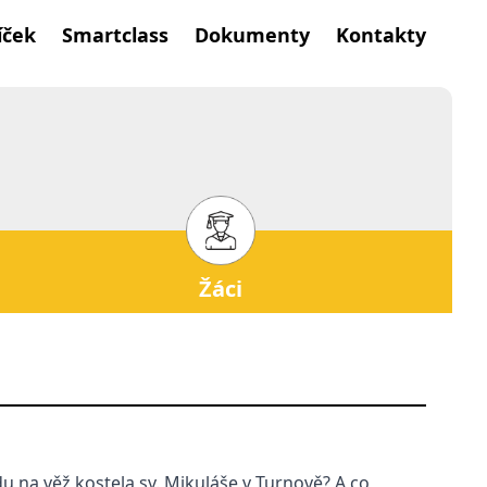
íček
Smartclass
Dokumenty
Kontakty
Žáci
edu na věž kostela sv. Mikuláše v Turnově? A co