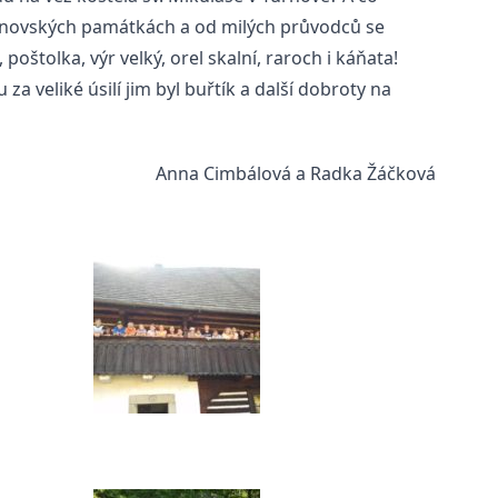
o turnovských památkách a od milých průvodců se
poštolka, výr velký, orel skalní, raroch i káňata!
 veliké úsilí jim byl buřtík a další dobroty na
Anna Cimbálová a Radka Žáčková