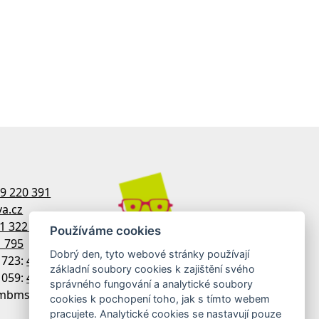
9 220 391
a.cz
1 322 770
Používáme cookies
1 795
Dobrý den, tyto webové stránky používají
1723:
481 322 758
základní soubory cookies k zajištění svého
1059:
481 313 533
správného fungování a analytické soubory
 imbmsdx
cookies k pochopení toho, jak s tímto webem
pracujete. Analytické cookies se nastavují pouze