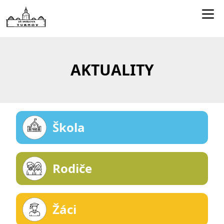
Edookit učitelé
Jídelníček
AKTUALITY
Smartclass
Dokumenty
Kontakty
Škola
Rodiče
Žáci