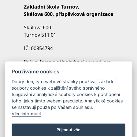
Základní škola Turnov,
Skálova 600, příspěvková organizace
Skálova 600
Turnov 511 01
IČ: 00854794
Právní forma: příspěvková organizace
IZO: 102454027
Používáme cookies
REDIZO: 600099369
Dobrý den, tyto webové stránky používají základní
soubory cookies k zajištění svého správného
Zřizovatel: Město Turnov
fungování a analytické soubory cookies k pochopení
toho, jak s tímto webem pracujete. Analytické cookies
se nastavují pouze po Vašem souhlasu.
Více informací
Přijmout vše