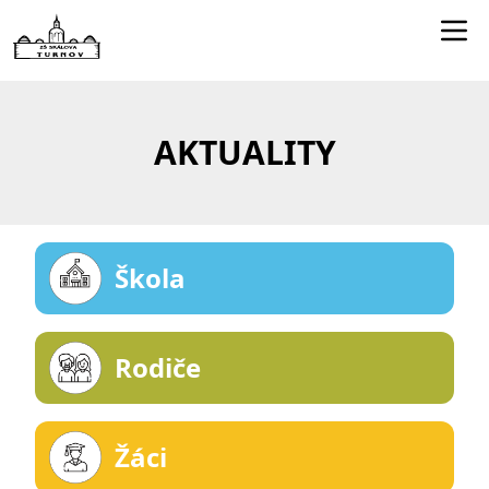
Edookit učitelé
Jídelníček
AKTUALITY
Smartclass
Dokumenty
Kontakty
Škola
Rodiče
Žáci