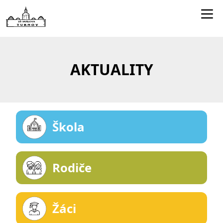
Edookit učitelé
Jídelníček
AKTUALITY
Smartclass
Dokumenty
Kontakty
Škola
Rodiče
Žáci