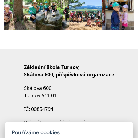
Základní škola Turnov,
Skálova 600, příspěvková organizace
Skálova 600
Turnov 511 01
IČ: 00854794
Právní forma: příspěvková organizace
IZO: 102454027
Používáme cookies
REDIZO: 600099369