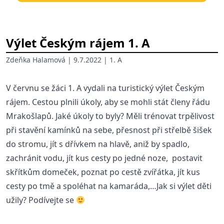
Výlet Českým rájem 1. A
Zdeňka Halamová
| 9.7.2022 |
1. A
V červnu se žáci 1. A vydali na turistický výlet Českým
rájem. Cestou plnili úkoly, aby se mohli stát členy řádu
Mrakošlapů. Jaké úkoly to byly? Měli trénovat trpělivost
při stavění kamínků na sebe, přesnost při střelbě šišek
do stromu, jít s dřívkem na hlavě, aniž by spadlo,
zachránit vodu, jít kus cesty po jedné noze, postavit
skřítkům domeček, poznat po cestě zvířátka, jít kus
cesty po tmě a spoléhat na kamaráda,…Jak si výlet děti
užily? Podívejte se