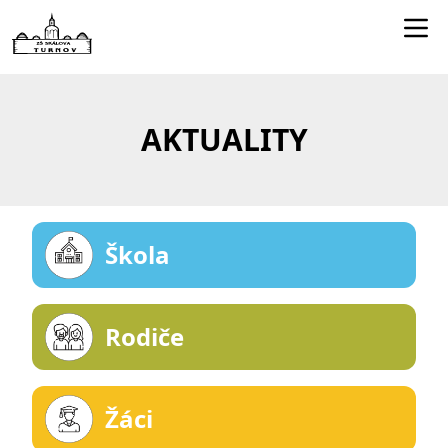
Edookit učitelé
Jídelníček
AKTUALITY
Smartclass
Dokumenty
Kontakty
Škola
Rodiče
Žáci