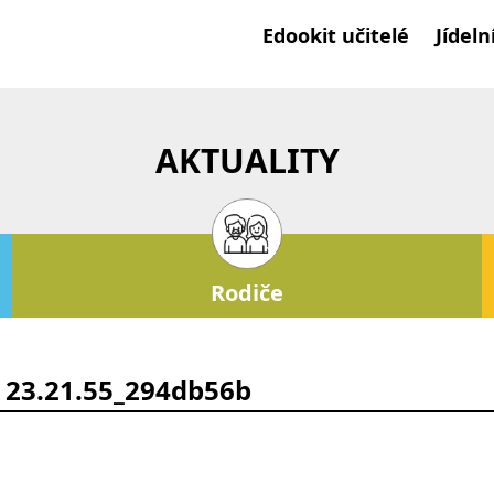
Edookit učitelé
Jídeln
AKTUALITY
Rodiče
 23.21.55_294db56b