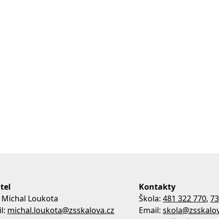
tel
Kontakty
 Michal Loukota
Škola:
481 322 770
,
73
l:
michal.loukota@zsskalova.cz
Email:
skola@zsskalov