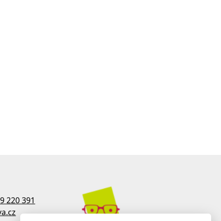
9 220 391
a.cz