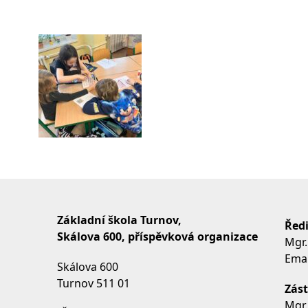
Základní škola Turnov,
Ředi
Skálova 600, příspěvková organizace
Mgr.
Emai
Skálova 600
Turnov 511 01
Zást
Mgr.