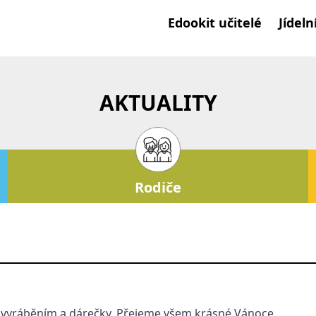
Edookit učitelé
Jídeln
AKTUALITY
Rodiče
t, vyráběním a dárečky. Přejeme všem krásné Vánoce.