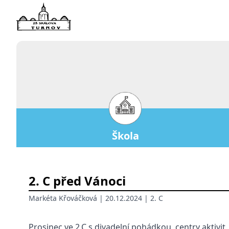
Škola
2. C před Vánoci
Markéta Křováčková
| 20.12.2024 |
2. C
Prosinec ve 2.C s divadelní pohádkou, centry aktivi