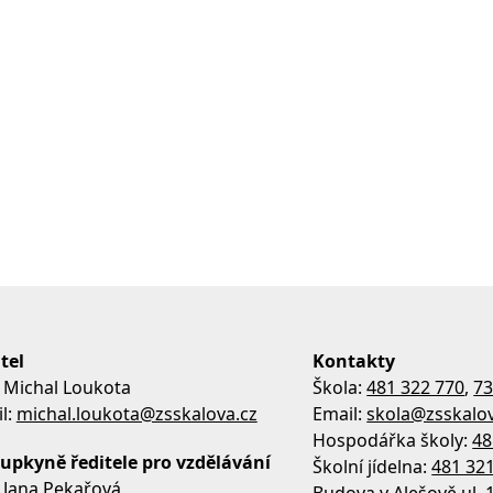
tel
Kontakty
 Michal Loukota
Škola:
481 322 770
,
73
l:
michal.loukota@zsskalova.cz
Email:
skola@zsskalov
Hospodářka školy:
48
upkyně ředitele pro vzdělávání
Školní jídelna:
481 32
 Jana Pekařová