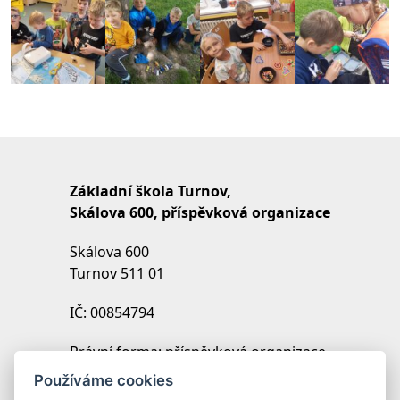
Základní škola Turnov,
Skálova 600, příspěvková organizace
Skálova 600
Turnov 511 01
IČ: 00854794
Právní forma: příspěvková organizace
IZO: 102454027
Používáme cookies
REDIZO: 600099369