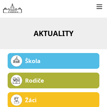
Edookit učitelé
Jídelníček
AKTUALITY
Smartclass
Dokumenty
Kontakty
Škola
Rodiče
Žáci