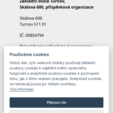
Základní škola Turnov,
Skálova 600, příspěvková organizace
Skálova 600
Turnov 511 01
IČ: 00854794
Právní forma: příspěvková organizace
IZO: 102454027
Používáme cookies
REDIZO: 600099369
Dobrý den, tyto webové stránky používají základní
soubory cookies k zajištění svého správného
Zřizovatel: Město Turnov
fungování a analytické soubory cookies k pochopení
toho, jak s tímto webem pracujete. Analytické cookies
se nastavují pouze po Vašem souhlasu.
Více informací
Přijmout vše