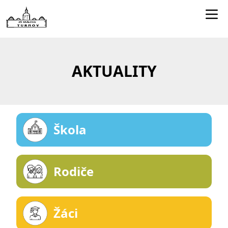
Edookit učitelé
Jídelníček
AKTUALITY
Smartclass
Dokumenty
Kontakty
Škola
Rodiče
Žáci