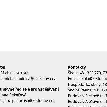
tel
Kontakty
 Michal Loukota
Škola:
481 322 770
,
73
l:
michal.loukota@zsskalova.cz
Email:
skola@zsskalov
Hospodářka školy:
48
upkyně ředitele pro vzdělávání
Školní jídelna:
481 32
 Jana Pekařová
Budova v Alešově ul. 
l:
jana.pekarova@zsskalova.cz
Budova v Alešově ul. 