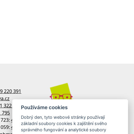
9 220 391
a.cz
1 322 770
Používáme cookies
1 795
Dobrý den, tyto webové stránky používají
1723:
481 322 758
základní soubory cookies k zajištění svého
1059:
481 313 533
správného fungování a analytické soubory