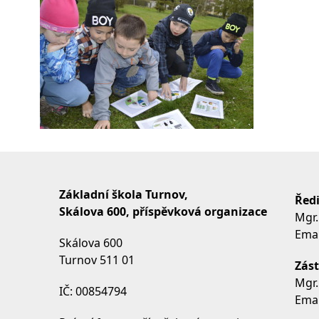
Základní škola Turnov,
Ředi
Skálova 600, příspěvková organizace
Mgr.
Emai
Skálova 600
Turnov 511 01
Zást
Mgr.
IČ: 00854794
Emai