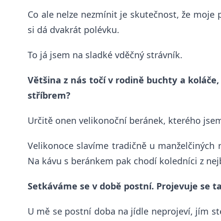
Co ale nelze nezmínit je skutečnost, že moje p
si dá dvakrát polévku.
To já jsem na sladké vděčný strávník.
Většina z nás točí v rodině buchty a koláče
stříbrem?
Určitě onen velikonoční beránek,
kterého
jsem
Velikonoce slavíme tradičně u manželčiných 
Na kávu s beránkem pak chodí koledníci z nejbli
Setkáváme se v době postní. Projevuje se ta
U mě se postní doba na jídle neprojeví, jím s