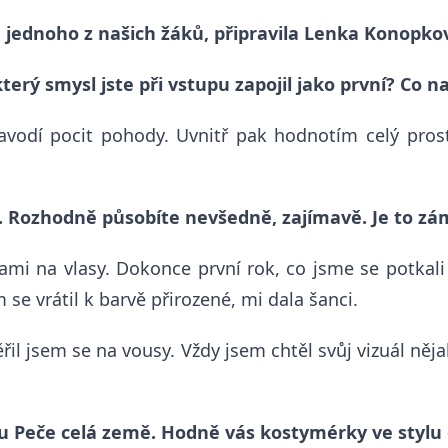
dnoho z našich žáků, připravila Lenka Konopko
terý smysl jste při vstupu zapojil jako první? Co 
navodí pocit pohody. Uvnitř pak hodnotím celý pros
ti. Rozhodně působíte nevšedně, zajímavě. Je to zá
ami na vlasy. Dokonce první rok, co jsme se potkal
 se vrátil k barvě přirozené, mi dala šanci.
il jsem se na vousy. Vždy jsem chtěl svůj vizuál nějak
řadu Peče celá země. Hodně vás kostymérky ve styl