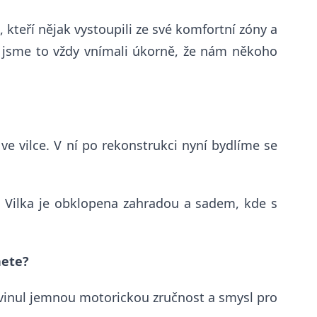
 kteří nějak vystoupili ze své komfortní zóny a
tak jsme to vždy vnímali úkorně, že nám někoho
ve vilce.
V ní
po rekonstrukci nyní bydlíme se
. Vilka je obklopena zahradou a sadem, kde s
nete?
ozvinul jemnou motorickou zručnost a smysl pro