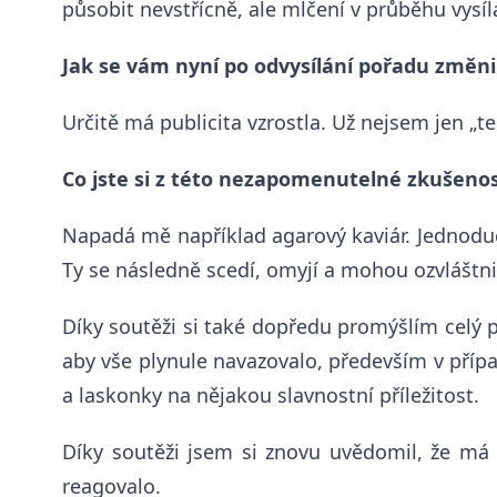
působit nevstřícně, ale mlčení v průběhu vysíl
Jak se vám nyní po odvysílání pořadu změni
Určitě má publicita vzrostla. Už nejsem jen „ten
Co jste si z této nezapomenutelné zkušenos
Napadá mě například agarový kaviár. Jednoduch
Ty se následně scedí, omyjí a mohou ozvláštni
Díky soutěži si také dopředu promýšlím celý
aby vše plynule navazovalo, především v přípa
a laskonky na nějakou slavnostní příležitost.
Díky soutěži jsem si znovu uvědomil, že má 
reagovalo.