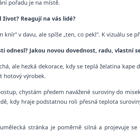
ání pořadu je na místě.
l život? Reagují na vás
lidé?
 knír“ v davu, ale spíše „ten, co pekl“. K vizuálu se p
ti odnesl? Jakou novou dovednost, radu, vlastní s
á, ale hezká dekorace, kdy se teplá želatina kape do
t hotový výrobek.
 postup, chystám předem navážené suroviny do misek 
dě, kdy hraje podstatnou roli přesná teplota surovin
umělecká stránka je poměrně silná a projevuje se i 