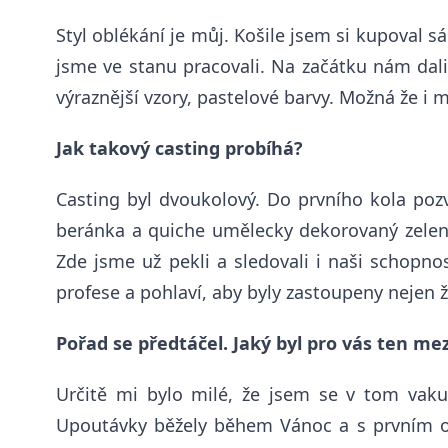
Styl oblékání je můj. Košile jsem si kupoval 
jsme ve stanu pracovali. Na začátku nám dali
výraznější vzory, pastelové barvy. Možná že i mů
Jak takový casting probíhá?
Casting byl
dvoukolový. Do
prvního kola pozv
beránka a quiche umělecky dekorovaný zelenin
Zde jsme už pekli a sledovali i naši schopno
profese a pohlaví, aby
byly zastoupeny n
ejen ž
Pořad se
předtáčel. Jaký
byl pro vás ten me
Určitě mi bylo milé, že jsem se v tom vakuu 
Upoutávky běžely během Vánoc a s prvním od