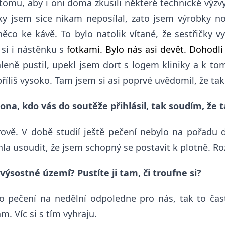
 tomu, aby i oni doma zkusili některé technické výzv
ky jsem sice nikam neposílal, zato jsem výrobky nos
c něco ke kávě. To bylo natolik vítané, že sestřičky 
 si i nástěnku s
fotkami.
B
ylo nás asi devět.
Dohodli
leně pustil, upekl jsem dort s logem kliniky a k to
 příliš vysoko. Tam jsem si asi poprvé uvědomil, že t
 ona, kdo vás do soutěže přihlásil, tak soudím, že 
rově. V době studií ještě pečení nebylo na pořadu 
 usoudit, že jsem schopný se postavit k plotně. Rozh
 výsostné území? Pustíte ji tam, či troufne si?
o pečení na nedělní odpoledne pro nás, tak to čas
. Víc si s tím vyhraju.