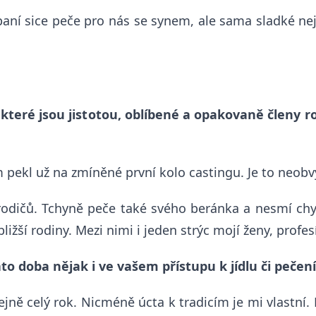
aní sice peče pro nás se synem, ale sama sladké nejí.
, které jsou jistotou, oblíbené a opakovaně členy
 pekl už na zmíněné první kolo castingu. Je to neobv
rodičů. Tchyně peče také svého beránka a nesmí chy
žší rodiny. Mezi nimi i jeden strýc mojí ženy, profesí
to doba nějak i ve vašem přístupu k jídlu či pečen
tejně celý rok. Nicméně úcta k tradicím je mi vlast