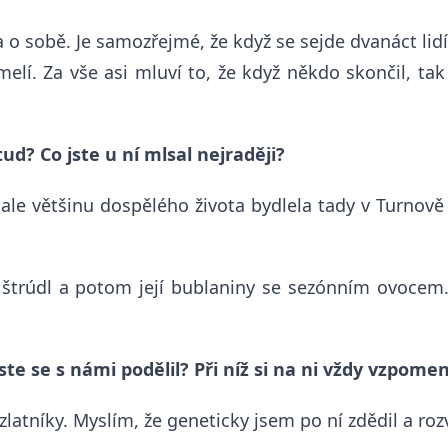
o sobě. Je samozřejmé, že když se sejde dvanáct lidí,
stmelí. Za vše asi mluví to, že když někdo skončil, 
ud? Co jste u ní mlsal nejraději?
le většinu dospělého života bydlela tady v
Turnově 
ý štrúdl a potom její bublaniny se sezónním ovocem
ste se s námi podělil? Při níž si na ni vždy vzpome
 zlatníky. Myslím, že geneticky jsem po ní zdědil a r