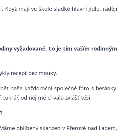
 Když mají ve škole sladké hlavní jídlo, raději
 rodiny vyžadované. Co je tím vaším rodinným
yklý recept bez mouky.
bět naše každoroční společné foto s beránky.
 cukrář, od něj mě chvála zvlášť těší.
í?
ní. Máme oblíbený skanzen v Přerově nad Labem,