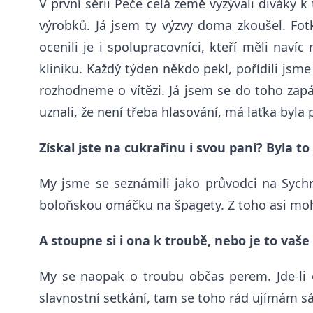
V první sérii Peče celá země vyzývali diváky k
výrobků. Já jsem ty výzvy doma zkoušel. Fot
ocenili je i spolupracovníci, kteří měli naví
kliniku. Každý týden někdo pekl, pořídili jsme
ro
z
hodneme o vítězi
. Já jsem se do toho zapá
uznali, že není třeba hlasování, má laťka byla
Získal jste na cukrařinu i svou paní? Byla to
My jsme se seznámili jako průvodci na Sych
boloňskou omáčku na špagety. Z toho asi mohla
A stoupne si i ona k troubě, nebo je to vaše
My se naopak o troubu občas perem. Jde-li 
slavnostní setkání, tam se toho rád ujímám sám