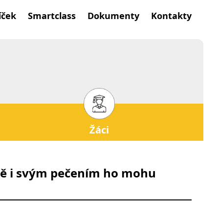
íček
Smartclass
Dokumenty
Kontakty
Žáci
bně i svým pečením ho mohu