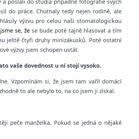
y a poslali do studia případné fotografie svých
il do práce. Chutnaly tedy nejen rodině, ale
vyhlásily výzvu pro celou naši stomatologickou
 jsme se
, že
se bude poté tajně hlasovat
a tím
mu ještě čtyři druhy minizákusků. Poté ostatní
akové výzvy jsem schopen ustát.
tato vaše dovednost u ní stojí vysoko.
dne. Vzpomínám si, že jsem tam vařil domácí
odně to ale nebylo to, na co jsem ji získal.
těji peče manželka. Pokud se jedná o nějaké