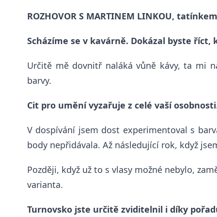
ROZHOVOR S MARTINEM LINKOU, tatínkem je
Scházíme se v kavárně. Dokázal byste říct, k
Určitě mě dovnitř naláká vůně kávy, ta mi 
barvy.
Cit pro umění vyzařuje z celé vaší osobnos
V dospívání jsem dost experimentoval s barv
body nepřidávala. Až následující rok, když jsem
Později, když už to s vlasy možné nebylo, zaměř
varianta.
Turnovsko jste určitě zviditelnil i díky po