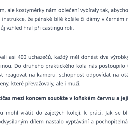
sám, ale kostymérky nám oblečení vybíraly tak, abycho
 instrukce, že pánské bílé
košile či
dámy v černém n
j vzhled hrál při castingu roli.
ali asi 400 uchazečů, každý měl donést dva výrobky
ou. Do druhého praktického kola nás postoupilo tři
st reagovat na kameru, schopnost odpovídat na otázk
eny, které převažovaly, ale i muži.
zičas mezi koncem soutěže v loňském červnu a jej
mohl vrátit do zajetých kolejí, k práci. Jak se blíž
vysílaným dílem nastalo vyptávání a pochopitelná 