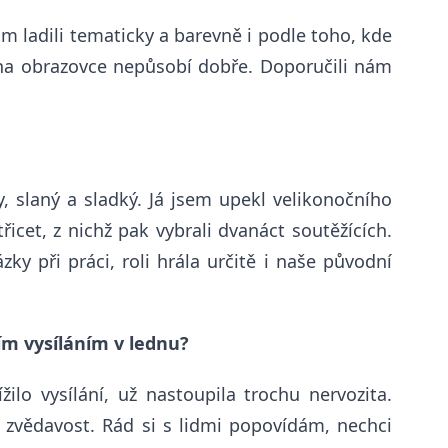
m ladili tematicky a barevně i podle toho, kde
a obrazovce nepůsobí dobře. Doporučili nám
, slaný a sladký. Já jsem upekl velikonočního
cet, z nichž pak vybrali dvanáct soutěžících.
y při práci, roli hrála určitě i naše původní
ím vysíláním v lednu?
ilo vysílání, už nastoupila trochu nervozita.
zvědavost. Rád si s lidmi popovídám, nechci