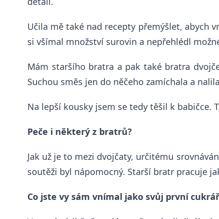
detail.
Učila mě také nad recepty přemýšlet, abych v
si všímal množství surovin a nepřehlédl možné
Mám staršího bratra a pak také bratra dvojče.
Suchou směs jen do něčeho zamíchala a nalila n
Na lepší kousky jsem se tedy těšil k babičce. T
Peče i některý z bratrů?
Jak už je to mezi dvojčaty, určitému srovnáván
soutěži byl nápomocný. Starší bratr pracuje ja
Co jste vy sám vnímal jako svůj první cukrá