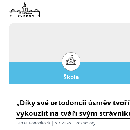
Škola
„Díky své ortodoncii úsměv tvoř
vykouzlit na tváři svým strávník
Lenka Konopková
| 6.3.2026 |
Rozhovory