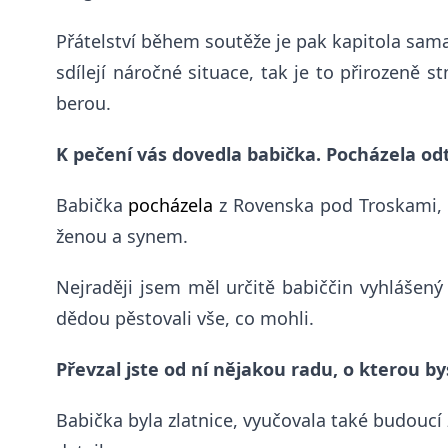
Přátelství během soutěže je pak kapitola sama 
sdílejí náročné situace, tak je to přirozeně 
berou.
K pečení vás dovedla
babička. Pocházela
odt
Babička
pocházela
z Rovenska pod Troskami, a
ženou a synem.
Nejraději jsem měl určitě babiččin vyhlášen
dědou pěstovali vše, co mohli.
Převzal jste od ní nějakou radu, o kterou by
Babička byla zlatnice, vyučovala také budoucí