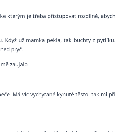
e kterým je třeba přistupovat rozdílně, abych
tu. Když už mamka pekla, tak buchty z pytlíku.
hned pryč.
o mě zaujalo.
peče. Má víc vychytané kynuté těsto, tak mi při