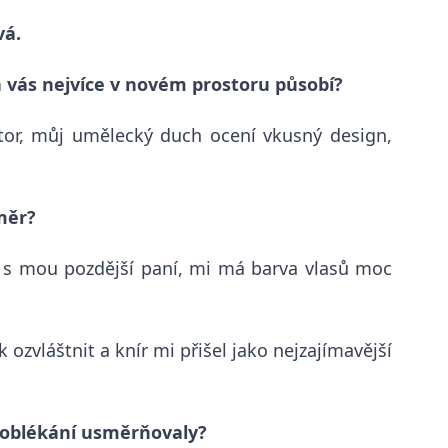
vá.
na vás nejvíce v novém prostoru působí?
tor, můj umělecký duch ocení vkusný design,
měr?
i s mou pozdější paní, mi má barva vlasů moc
 ozvláštnit a knír mi přišel jako nejzajímavější
u oblékání usměrňovaly?