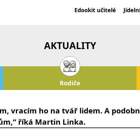
Edookit učitelé
Jídeln
AKTUALITY
Rodiče
ím, vracím ho na tvář lidem. A podo
ům,“ říká Martin Linka.