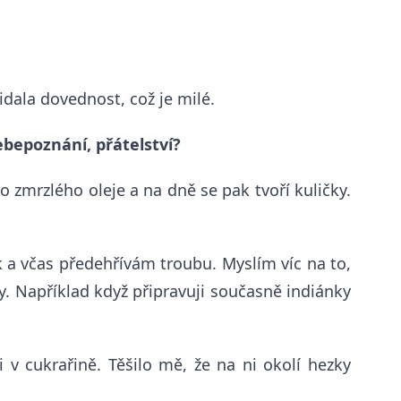
řidala dovednost, což je milé.
ebepoznání, přátelství?
 zmrzlého oleje a na dně se pak tvoří kuličky.
a včas předehřívám troubu. Myslím víc na to,
y. Například když připravuji současně indiánky
v cukrařině. Těšilo mě, že na ni okolí hezky