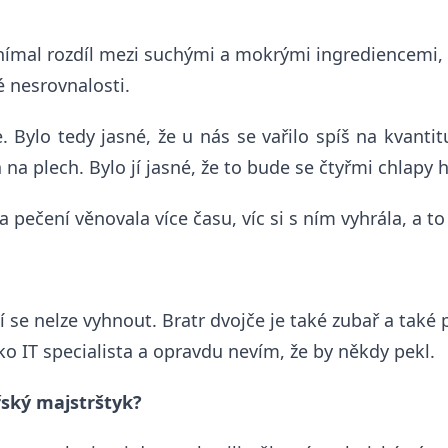
nímal rozdíl mezi suchými a mokrými ingrediencemi, k
 nesrovnalosti.
 Bylo tedy jasné, že u nás se vařilo spíš na kvanti
a plech. Bylo jí jasné, že to bude se čtyřmi chlapy 
a pečení věnovala více času, víc si s ním vyhrála, a t
í se nelze vyhnout. Bratr dvojče je také zubař a také 
ko IT specialista a opravdu nevím, že by někdy pekl.
řský majstrštyk?